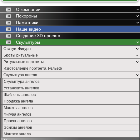
О компании
Похороны
Памятники
Наше видео
Создание 3D проекта
Скульптуры
Статуи. Фигуры
Бюсты ритуальные
Ритуальные портреты
Изготовление портрета. Рельеф
Скульптура ангела
Скульптура ангелов
Установить ангелов
Шаблоны ангелов
Продажа ангела
Макеты ангелов
Фигура ангелов
Проект ангелов
Эскизы ангелов
Монтаж ангела