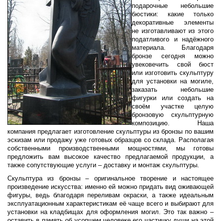
подарочные небольшие
бюстики: какие только
декоративные элементы
не изготавливают из этого
податливого и надёжного
материала. Благодаря
бронзе сегодня можно
увековечить свой бюст
или изготовить скульптуру
для установки на могиле,
заказать небольшие
фигурки или создать на
своём участке целую
бронзовую скульптурную
композицию. Наша
компания предлагает изготовление скульптуры из бронзы по вашим
эскизам или продажу уже готовых образцов со склада. Располагая
собственными производственными мощностями, мы готовы
предложить вам высокое качество предлагаемой продукции, а
также сопутствующие услуги – доставку и монтаж скульптуры.
Скульптура из бронзы – оригинальное творение и настоящее
произведение искусства: именно ей можно придать вид оживающей
фигуры, ведь благодаря переливам окраски, а также идеальным
эксплуатационным характеристикам её чаще всего и выбирают для
установки на кладбищах для оформления могил. Это так важно –
оставить в память об усопшем человеке его частичку души на этой