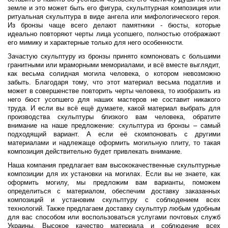
земле и это может быть его фигура, скульптурная композиция или
ритуальная скульптура в виде ангела или мифологического героя.
Из бронзы чаще всего делают памятники - бюсты, которые
идеально повторяют черты лица усопшего, полностью отображают
его мимику и характерные только для него особенности.
Зачастую скульптуру из бронзы принято компоновать с большими
гранитными или мраморными мемориалами, и всё вместе выглядит,
как весьма солидная могила человека, о котором невозможно
забыть. Благодаря тому, что этот материал весьма податлив и
может в совершенстве повторить черты человека, то изобразить из
него бюст усопшего для наших мастеров не составит никакого
труда. И если вы всё ещё думаете, какой материал выбрать для
производства скульптуры близкого вам человека, обратите
внимание на наше предложение: скульптура из бронзы – самый
подходящий вариант. А если её скомпоновать с другими
материалами и надлежаще оформить могильную плиту, то такая
композиция действительно будет привлекать внимание.
Наша компания предлагает вам высококачественные скульптурные
композиции для их установки на могилах. Если вы не знаете, как
оформить могилу, мы предложим вам варианты, поможем
определиться с материалом, обеспечим доставку заказанных
композиций и установим скульптуру с соблюдением всех
технологий. Также предлагаем доставку скульптур любым удобным
для вас способом или воспользоваться услугами почтовых служб
Украины. Высокое качество материала и соблюдение всех