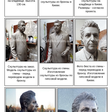
скульптуры на
на кладбище. Высота
скульптуры из бронзы в
кладбище в Киеве.
130 см.
Киеве.
Размеры - согласно
проекта.
Фото бюста из глины -
Скульптура на заказ.
Скульптура из глины.
перед переводом в
Модель скульптуры из
Изготовление
бронзу. Изготовление
глины - перед
скульптуры из бронзы по
гипсовой модели в
переводом модели в
гипсовой модели.
Киеве.
бронзу.