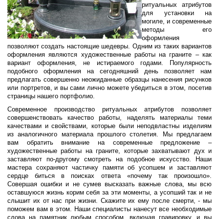
ритуальных атрибутов
для установки на
могиле, и современные
методы его
оформления
позволяют создать настоящие шедевры. Одним из таких вариантов
оформления являются художественные работы на граните – как
вариант оформления, не истираемого годами. Популярность
подобного оформления на сегодняшний день позволяет нам
предлагать совершенно неожиданные образцы нанесения рисунков
или портретов, и вы сами лично можете убедиться в этом, посетив
страницы нашего портфолио.
Современное производство ритуальных атрибутов позволяет
совершенствовать качество работы, наделять материалы теми
качествами и свойствами, которые были неподвластны изделиям
из аналогичного материала прошлого столетия. Мы предлагаем
вам обратить внимание на современные предложение –
художественные работы на граните, которые захватывают дух и
заставляют по-другому смотреть на подобное искусство. Наши
мастера сохраняют частичку памяти об усопшем и заставляют
сердце биться в поисках ответа «почему так произошло».
Совершая ошибки и не сумев высказать важные слова, мы всю
оставшуюся жизнь корим себя за эти моменты, а усопший так и не
слышит их от нас при жизни. Скажите их ему после смерти, - мы
поможем вам в этом. Наши специалисты нанесут все необходимые
слова на памятник любым способом, включая гравировку, и вы