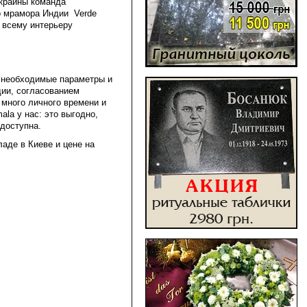
Украины команда
о мрамора Индии Verde
е всему интерьеру
ь необходимые параметры и
дии, согласованием
 много личного времени и
la у нас: это выгодно,
 доступна.
аде в Киеве и цене на