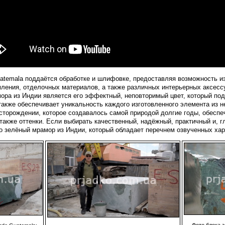
emalа​​​​​​​ поддаётся обработке и шлифовке, предоставляя возможность и
ления, отделочных материалов, а также различных интерьерных аксесс
мора из Индии является его эффектный, неповторимый цвет, который п
также обеспечивает уникальность каждого изготовленного элемента из н
​ в месторождении, которое создавалось самой природой долгие годы, обес
 также оттенки. Если выбирать качественный, надёжный, практичный и, г
 зелёный мрамор из Индии, который обладает перечнем озвученных хара
Фото блока з