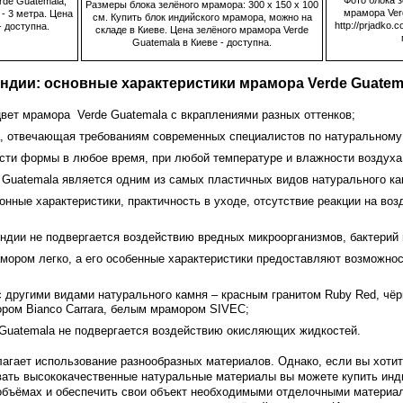
de Guatemala;
Размеры блока зелёного мрамора: 300 х 150 х 100
мрамора Verd
- 3 метра. Цена
см. Купить блок индийского мрамора, можно на
http://prjadko
- доступна.
складе в Киеве. Цена зелёного мрамора Verde
Guatemala в Киеве - доступна.
ии: основные характеристики мрамора Verde Guatemalа​​​​
т мрамора Verde Guatemalа​​​​​​​ с вкраплениями разных оттенков;
, отвечающая требованиям современных специалистов по натуральному
сти формы в любое время, при любой температуре и влажности воздуха
atemalа​​​​​​​ является одним из самых пластичных видов натурального ка
нные характеристики, практичность в уходе, отсутствие реакции на во
ндии не подвергается воздействию вредных микроорганизмов, бактерий и
амором легко, а его особенные характеристики предоставляют возможнос
с другими видами натурального камня – красным гранитом Ruby Red, чё
ором Bianco Carrara, белым мрамором SIVEC;
atemalа​​​​​​​ не подвергается воздействию окисляющих жидкостей.
гает использование разнообразных материалов. Однако, если вы хоти
вать высококачественные натуральные материалы вы можете купить инд
объёмах и обеспечить свои объект необходимыми отделочными материал