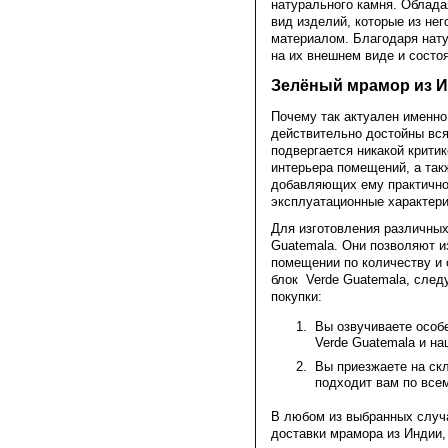
натурального камня. Облад
вид изделий, которые из не
материалом. Благодаря нату
на их внешнем виде и состо
Зелёный мрамор из Индии
Почему так актуален именно
действительно достойны вся
подвергается никакой крити
интерьера помещений, а та
добавляющих ему практичност
эксплуатационные характерис
Для изготовления различных
Guatemalа. Они позволяют и
помещении по количеству и 
блок Verde Guatemalа​​​​​​​,
покупки:
Вы озвучиваете особ
Verde Guatemalа​​​​​​​
Вы приезжаете на скла
подходит вам по все
В любом из выбранных случа
доставки мрамора из Индии,