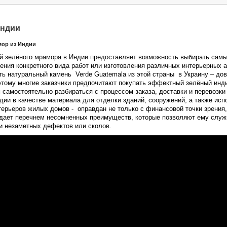
Индии
ор из Индии
й зелёного мрамора в Индии предоставляет возможность выбирать сам
ения конкретного вида работ или изготовления различных интерьерных 
ть натуральный камень Verde Guatemalа из этой страны в Украину – до
этому многие заказчики предпочитают покупать эффектный зелёный инди
 самостоятельно разбираться с процессом заказа, доставки и перевозки
дии в качестве материала для отделки зданий, сооружений, а также ис
и интерьеров жилых домов - оправдан не только с финансовой точки зрения,
дает перечнем несомненных преимуществ, которые позволяют ему служи
и незаметных дефектов или сколов.