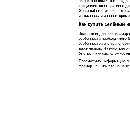
наших специалистов – задача
специалистов оперативно до
Guatemalа​​​​​​​ в отделке –
изысканности и неповторимо
Как купить зелёный 
Зелёный индийский мрамор в
особенности необходимого б
особенностей его транспорт
даже нервов. Именно поэтом
быстро и никаких сложносте
Просмотреть информацию о з
мрамор - вы можете на наш