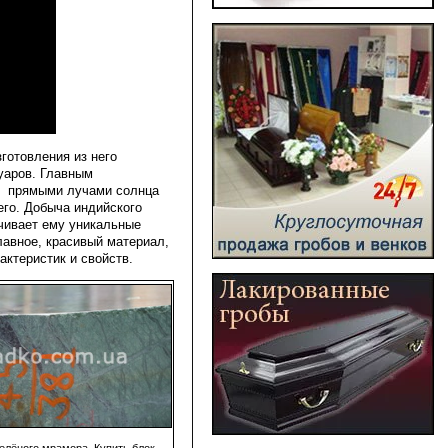
зготовления из него
уаров. Главным
од прямыми лучами солнца
его. Добыча индийского
печивает ему уникальные
лавное, красивый материал,
ктеристик и свойств.
елёного мрамора. Купить блок