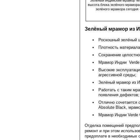
Зелёный индийский мрамор Ver
высота блока зелёного мрамора 
зелёного мрамора сегодня 
Зелёный мрамор из Инд
Роскошный зелёный цве
Плотность материала
Сохранение целостно
Мрамор Индии Verde Gu
Высокие эксплуатацио
агрессивной среды;
Зелёный мрамор из И
Работать с таким мр
появления дефектов;
Отлично сочетается 
Absolute Black, мрам
Мрамор Индии Verde Gu
Отделка помещений предпола
ремонт и при этом использо
предоплате в необходимых 