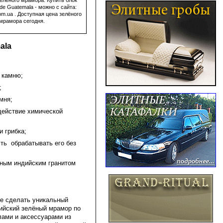
e Guatemala - можно с сайта:
.com.ua . Доступная цена зелёного
мрамора сегодня.
​​​
 камню;
;
мня;
здействие химической
 грибка;
ть обрабатывать его без
рным индийским гранитом
те сделать уникальный
ийский зелёный мрамор по
ами и аксессуарами из