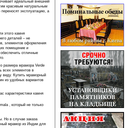
печивает идеальный внешний
этим красивым натуральным
 переносят эксплуатацию, а
и этого камня
его деталей – не
ов, элементов оформления
щих помещение и
т обеспечить отличные
то.
о размера мрамора Verde
ь всех элементов в
му виду. Купить мраморный
один из удобных вариантов
вас характеристики камня
​​​​​ , который не только
. Но в случае заказа
ёный мрамор из Индии для