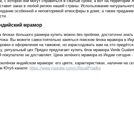
, с которой они могут справиться в сжатые сроки, а вот на территории 
ставит заказ в любой регион нашей страны. Использование натуральног
 это создание особенной и неповторимой атмосферы в доме, а также придани
сти.
индийский мрамор
 блоках большого размера купить можно без проблем, достаточно знат
лока. Вы можете самостоятельно заняться поиском блока мрамора в Ин
ировки и оформления на таможне, но израсходовать вам на это придётся
у, ритуальный цех Прядко предлагает купить блок мрамора Verde Guatema
й покупателю не доставляет. Цена зелёного мрамора из Индии сегодня -
елёном индийском мраморе: его цвете, характеристиках, наличии на скл
ем Ютуб канале:
https://www.youtube.com/c/RitualPrjadko