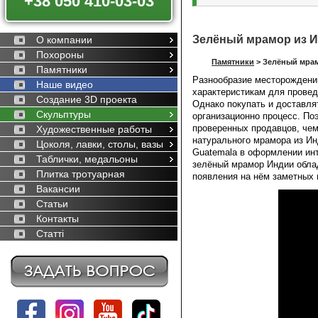
+38 050 410-03-03
Зелёный мрамор из 
О компании
Похороны
Памятники
>
Зелёный мрам
Памятники
Разнообразие месторождени
Наше видео
характеристикам для провед
Создание 3D проекта
Однако покупать и доставля
Скульптуры
организационно процесс. По
проверенных продавцов, чем
Художественные работы
натурального мрамора из Ин
Цоколя, лавки, столы, вазы
Guatemalа​​​​​​​ в оформлени
Таблички, медальоны
зелёный мрамор Индии обла
Плитка тротуарная
появления на нём заметных 
Вакансии
Статьи
Контакты
Статті