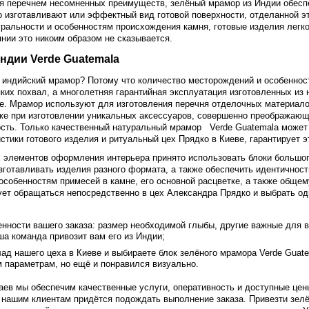
ая перечнем несомненных преимуществ, зелёный мрамор из Индии обес
го изготавливают или эффектный вид готовой поверхности, отделанной 
ральности и особенностям происхождения камня, готовые изделия легко
янии это никоим образом не сказывается.
 Verde Guatemalа​​​​​​​
 индийский мрамор? Потому что количество месторождений и особенност
ких похвал, а многолетняя гарантийная эксплуатация изготовленных из н
ке. Мрамор используют для изготовления перечня отделочных материал
кже при изготовлении уникальных аксессуаров, совершенно преображаю
ь. Только качественный натуральный мрамор Verde Guatemalа​​​​​​​ може
тики готового изделия и ритуальный цех Прядко в Киеве, гарантирует э
 элементов оформления интерьера принято использовать блоки большог
зготавливать изделия разного формата, а также обеспечить идентичност
особенностям примесей в камне, его основной расцветке, а также обще
 следует обращаться непосредственно в цех Александра Прядко и выбрать 
енности вашего заказа: размер необходимой глыбы, другие важные для 
 и наша команда привозит вам его из Индии;
д нашего цеха в Киеве и выбираете блок зелёного мрамора Verde Guatemalа​​
м параметрам, но ещё и понравился визуально.
ев мы обеспечим качественные услуги, оперативность и доступные цены
 нашим клиентам придётся подождать выполнение заказа. Привезти зел