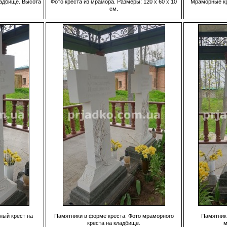
ладбище. Высота
Фото креста из мрамора. Размеры: 120 х 60 х 10
Мраморные кр
см.
ный крест на
Памятники в форме креста. Фото мраморного
Памятник 
креста на кладбище.
м