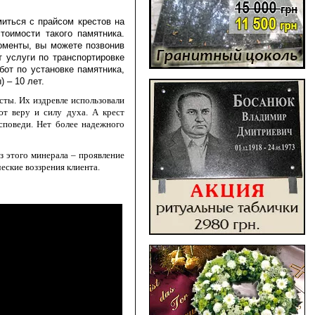
миться с прайсом крестов на
тоимости такого памятника.
моменты, вы можете позвонив
 услуги по транспортировке
от по установке памятника,
 – 10 лет.
сты. Их издревле использовали
ют веру и силу духа. А крест
споведи. Нет более надежного
з этого минерала – проявление
еские воззрения клиента.