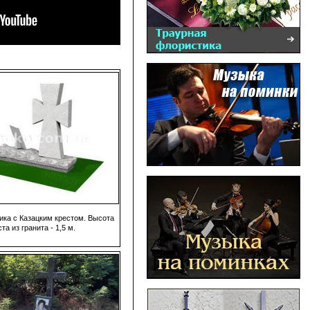
ика с Казацким крестом. Высота
та из гранита - 1,5 м.