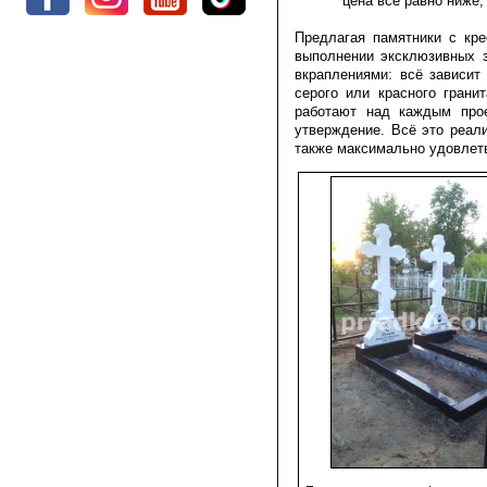
цена всё равно ниже,
Предлагая памятники с кр
выполнении эксклюзивных з
вкраплениями: всё зависит
серого или красного грани
работают над каждым прое
утверждение. Всё это реали
также максимально удовлетв