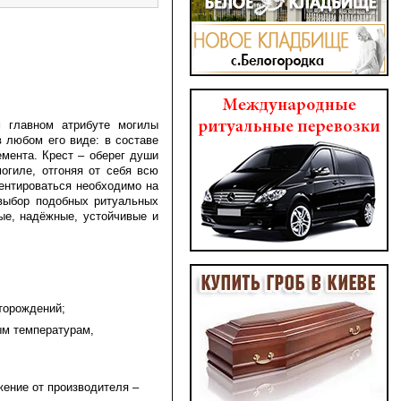
м главном атрибуте могилы
в любом его виде: в составе
емента. Крест – оберег души
могиле, отгоняя от себя всю
иентироваться необходимо на
выбор подобных ритуальных
ые, надёжные, устойчивые и
торождений;
ым температурам,
жение от производителя –