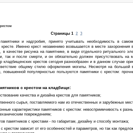
крестом
Страницы 1
2
3
памятники и надгробия, принято учитывать необходимость в само
 кресте. Именно крест незаменимо возвышается в месте захоронения 
 в качестве рисунка на памятнике, в виде отдельного ритуального эл
и, так и после смерти, и он обязательно должен присутствовать на 
р кладбищенских крестов сегодня разнообразен и в данном случае ор
ответствие общему стилю оформления могилы. Несмотря на большой 
й, повышенной популярностью пользуются памятники с крестом: прочн
ятников с крестом на кладбище:
ствование качества и дизайна крестов для памятников;
твенного сырья, поставляемого нам из отечественных и зарубежных мес
онные характеристики памятников с крестом: невосприимчивость к разн
механическим повреждениям;
ов памятников с крестами - по габаритам, дизайну и способу монтажа;
с крестом зависит от его особенностей и параметров, но так как предло