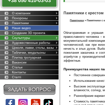
+38 050 410-03-03
Памятники с крестом
О компании
Похороны
Памятники
>
Памятники с 
Памятники
Наше видео
Создание 3D проекта
Облагораживая и украшая 
православного человека – в
Скульптуры
монументальной композиции,
Художественные работы
человеческой, как при жизн
Цоколя, лавки, столы, вазы
нечисть и злых духов. Выбо
Таблички, медальоны
пожелания заказчика и со
атрибутов у производителе
Плитка тротуарная
эффектные.
Вакансии
Статьи
Преимущества наших пам
Контакты
Постоянное совершен
Статті
Использование качес
Высокие эксплуатаци
влажности, солнцу, 
Разнообразие вариант
Стоимость памятника 