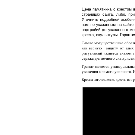
Цена памятника с крестом в
страницах сайта, либо, пр
Уточнить подробней особенн
нам по указанным на сайте
надгробий до указанного м
креста, скульптуры. Гаранти
Самые могущественные образы,
как верную
защиту от злых
ритуальный является знаком 
стража для вечного сна христи
Гранит является универсальны
уважения к памяти усопшего. 
Кресты изготовление, кресты из г