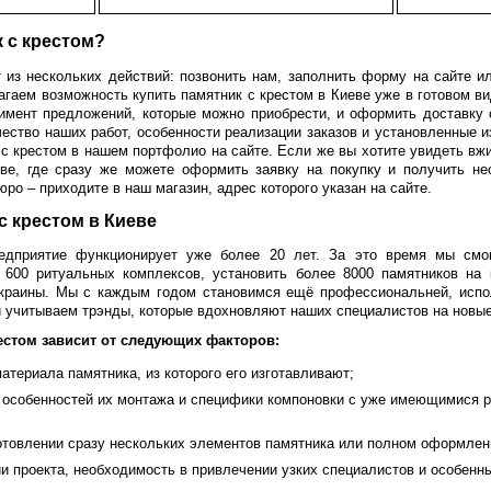
к с крестом?
из нескольких действий: позвонить нам, заполнить форму на сайте и
гаем возможность купить памятник с крестом в Киеве уже в готовом в
тимент предложений, которые можно приобрести, и оформить доставку 
ество наших работ, особенности реализации заказов и установленные 
с крестом в нашем портфолио на сайте. Если же вы хотите увидеть вж
ве, где сразу же можете оформить заявку на покупку и получить н
ро – приходите в наш магазин, адрес которого указан на сайте.
с крестом в Киеве
едприятие функционирует уже более 20 лет. За это время мы смо
е 600 ритуальных комплексов, установить более 8000 памятников на
Украины. Мы с каждым годом становимся ещё профессиональней, испо
и учитываем трэнды, которые вдохновляют наших специалистов на новы
естом зависит от следующих факторов:
материала памятника, из которого его изготавливают;
, особенностей их монтажа и специфики компоновки с уже имеющимися 
отовлении сразу нескольких элементов памятника или полном оформлен
и проекта, необходимость в привлечении узких специалистов и особенн