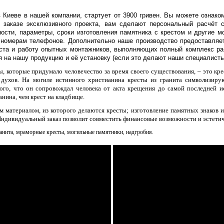
 Киеве в нашей компании, стартует от 3900 гривен. Вы можете ознако
и заказе эксклюзивного проекта, вам сделают персональный расчёт с
ости, параметры, сроки изготовления памятника с крестом и другие 
 номерам телефонов. Дополнительно наше производство предоставляет
еста и работу опытных монтажников, выполняющих полный комплекс раб
я на нашу продукцию и её установку (если это делают наши специалисты)
 которые придумало человечество за время своего существования, – это кре
 духов. На могиле истинного христианина кресты из гранита символизиру
того, что он сопровождал человека от акта крещения до самой последней и
анина, чем крест на кладбище.
м материалом, из которого делаются кресты; изготовление памятных знаков и
Индивидуальный заказ позволит совместить финансовые возможности и эстетич
ранита, мраморные кресты, могильные памятники, надгробия.