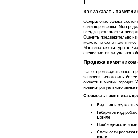
Как заказать памятни
Оформление заявки состоит 
сами перезвоним. Мы предла
всегда предлагается ассор
Оценить предварительно кач
можете по фото памятников 
Магазине скульптуры в Кие
специалистов ритуального бю
Продажа памятников 
Наше производственное пр
запросов, изготовить боле
области и многих городах 
новинки ритуального рынка 
Стоимость памятника с кр
Вид, тип и редкость 
Габаритов надгробия
могиле;
Необходимости и изг
Сложности реализаци
камня.