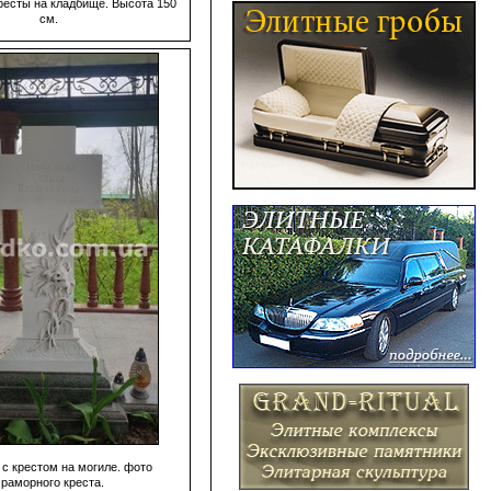
есты на кладбище. Высота 150
см.
с крестом на могиле. фото
раморного креста.