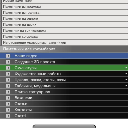
Новые памятники
Памятники из мрамора
Памятники из гранита
Памятники на одного
Памятники на двоих
Памятник на три человека
Памятники со склада
Изготовление мраморных памятников
Памятники для колумбария
Наше видео
Создание 3D проекта
Скульптуры
Художественные работы
Цоколя, лавки, столы, вазы
Таблички, медальоны
Плитка тротуарная
Вакансии
Статьи
Контакты
Статті