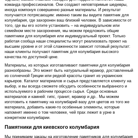
команда профессионалов. Они создают неповторимые шедевры,
иногда компонуя совершенно разные материалы. И результат
получается потрясающим: именно таким вы видите памятник для
колумбария, где захоронен ваш близкий человек. В зависимости от
того, где вы его хотите установить – на индивидуальном или
семейном месте захоронения, мы можем предложить общие
памятники для колумбария или индивидуальный проект. Только
работая сообща наши специалисты могут реализовать проект на
высшем уровне и от этой слаженности зависит готовый результат:
наши клиенты получают памятник для колумбария высокого
качества по доступной цене.
Материалы, из которых изготавливают памятники для колумбария
разнообразны. Это может быть натуральный мрамор, доставленный
из солнечной Греции или редкой красоты гранит из украинских
карьеров. Каталог материалов и сырья представляется клиенту на
выбор, и вы всегда сможете обсудить особенности выбранного и
используемого в рабочем процессе сырья. Среди основных
материалов и камней: гипс, гранит, мрамор и др.. Мы можем
изготовить к памятнику на колумбарий вазу для цветов из того же
материала, добавить какие-то особенные элементы, которые
напомнят именно о том человеке, чей прах лежит в урне в
конкретном колумбарии.
Памятники для киевского колумбария
Мы принимаем заказы на изготовление памятников для колумбария