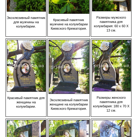
Размеры мужского
Эксклюзивный памятник
Красивый памятник
памятника для
для мужчины на
мужчине на колумбарии
колумбария: 60 х 60 Х
колумбарии.
Киевского Крематория.
13 см.
Размеры женского
Красивый памятник для
Эксклюзивный памятник
памятника для
женщины на
женщине на колумбарии
колумбария: 180 х 70 Х
колумбарии.
Киевского Крематория.
12 см.