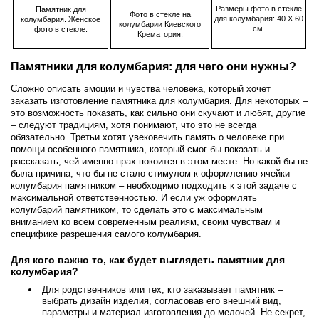
Размеры фото в стекле
Памятник для
Фото в стекле на
для колумбария: 40 Х 60
колумбария. Женское
колумбарии Киевского
см.
фото в стекле.
Крематория.
Памятники для колумбария: для чего они нужны?
Сложно описать эмоции и чувства человека, который хочет
заказать изготовление памятника для колумбария. Для некоторых –
это возможность показать, как сильно они скучают и любят, другие
– следуют традициям, хотя понимают, что это не всегда
обязательно. Третьи хотят увековечить память о человеке при
помощи особенного памятника, который смог бы показать и
рассказать, чей именно прах покоится в этом месте. Но какой бы не
была причина, что бы не стало стимулом к оформлению ячейки
колумбария памятником – необходимо подходить к этой задаче с
максимальной ответственностью. И если уж оформлять
колумбарий памятником, то сделать это с максимальным
вниманием ко всем современным реалиям, своим чувствам и
специфике разрешения самого колумбария.
Для кого важно то, как будет выглядеть памятник для
колумбария?
Для родственников или тех, кто заказывает памятник –
выбрать дизайн изделия, согласовав его внешний вид,
параметры и материал изготовления до мелочей. Не секрет,