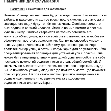
Памятники для колумбария
Памятники
>
Памятники для колумбария
Память об умершем человеке будет всегда с нами. Его невозможно
забыть, и даже спустя долгое время после смерти, вы сами, да и
знающие его люди будут о нём вспоминать. Особенно если это
был родной и близкий человек. Именно во имя памяти и светлых
чувств к нему, близкие стараются не только поминать его,
молиться об его душе, но и со всей ответственностью и любовью
оформляют место его захоронения. Одним из способов упокоить
прах умершего человека и найти ему достойное пристанище
является выбор урны, а затем и колумбария для её установки. Это
специализированная площадка для установки урн с прахом. Она
может быть индивидуальная – для одной урны или собрать в себе
несколько поколений родственников и стать общей семейной. И
каким бы не было это место, чтобы не пришлось пережить и куда
бы не пришлось уехать, люди всегда помнят о месте, где покоится
прах их родных. Не зря самой частой причиной возвращения в
родные края является посещение места захоронения
родственников или колумбария.