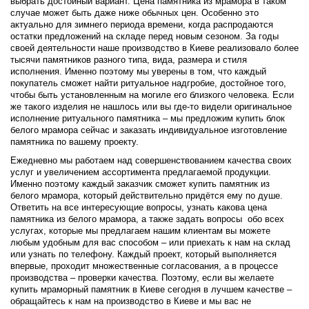
выбрать достойный вариант. Цена памятника из мрамора в таком
случае может быть даже ниже обычных цен. Особенно это
актуально для зимнего периода времени, когда распродаются
остатки предложений на складе перед новым сезоном. За годы
своей деятельности наше производство в Киеве реализовало более
тысячи памятников разного типа, вида, размера и стиля
исполнения. Именно поэтому мы уверены в том, что каждый
покупатель сможет найти ритуальное надгробие, достойное того,
чтобы быть установленным на могиле его близкого человека. Если
же такого изделия не нашлось или вы где-то видели оригинальное
исполнение ритуального памятника – мы предложим купить блок
белого мрамора сейчас и заказать индивидуальное изготовление
памятника по вашему проекту.
Ежедневно мы работаем над совершенствованием качества своих
услуг и увеличением ассортимента предлагаемой продукции.
Именно поэтому каждый заказчик сможет купить памятник из
белого мрамора, который действительно придётся ему по душе.
Ответить на все интересующие вопросы, узнать какова цена
памятника из белого мрамора, а также задать вопросы обо всех
услугах, которые мы предлагаем нашим клиентам вы можете
любым удобным для вас способом – или приехать к нам на склад
или узнать по телефону. Каждый проект, который выполняется
впервые, проходит множественные согласования, а в процессе
производства – проверки качества. Поэтому, если вы желаете
купить мраморный памятник в Киеве сегодня в лучшем качестве –
обращайтесь к нам на производство в Киеве и мы вас не