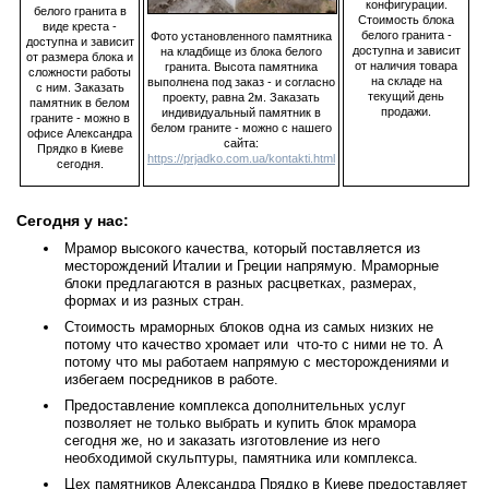
конфигурации.
белого гранита в
Стоимость блока
виде креста -
белого гранита -
Фото установленного памятника
доступна и зависит
доступна и зависит
на кладбище из блока белого
от размера блока и
от наличия товара
гранита. Высота памятника
сложности работы
на складе на
выполнена под заказ - и согласно
с ним. Заказать
текущий день
проекту, равна 2м. Заказать
памятник в белом
продажи.
индивидуальный памятник в
граните - можно в
белом граните - можно с нашего
офисе Александра
сайта:
Прядко в Киеве
https://prjadko.com.ua/kontakti.html
сегодня.
Сегодня у нас:
Мрамор высокого качества, который поставляется из
месторождений Италии и Греции напрямую. Мраморные
блоки предлагаются в разных расцветках, размерах,
формах и из разных стран.
Стоимость мраморных блоков одна из самых низких не
потому что качество хромает или что-то с ними не то. А
потому что мы работаем напрямую с месторождениями и
избегаем посредников в работе.
Предоставление комплекса дополнительных услуг
позволяет не только выбрать и купить блок мрамора
сегодня же, но и заказать изготовление из него
необходимой скульптуры, памятника или комплекса.
Цех памятников Александра Прядко в Киеве предоставляет