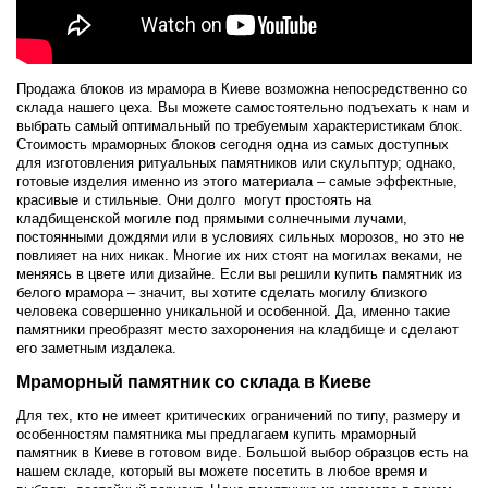
Продажа блоков из мрамора в Киеве возможна непосредственно со
склада нашего цеха. Вы можете самостоятельно подъехать к нам и
выбрать самый оптимальный по требуемым характеристикам блок.
Стоимость мраморных блоков сегодня одна из самых доступных
для изготовления ритуальных памятников или скульптур; однако,
готовые изделия именно из этого материала – самые эффектные,
красивые и стильные. Они долго могут простоять на
кладбищенской могиле под прямыми солнечными лучами,
постоянными дождями или в условиях сильных морозов, но это не
повлияет на них никак. Многие их них стоят на могилах веками, не
меняясь в цвете или дизайне. Если вы решили купить памятник из
белого мрамора – значит, вы хотите сделать могилу близкого
человека совершенно уникальной и особенной. Да, именно такие
памятники преобразят место захоронения на кладбище и сделают
его заметным издалека.
Мраморный памятник со склада в Киеве
Для тех, кто не имеет критических ограничений по типу, размеру и
особенностям памятника мы предлагаем купить мраморный
памятник в Киеве в готовом виде. Большой выбор образцов есть на
нашем складе, который вы можете посетить в любое время и