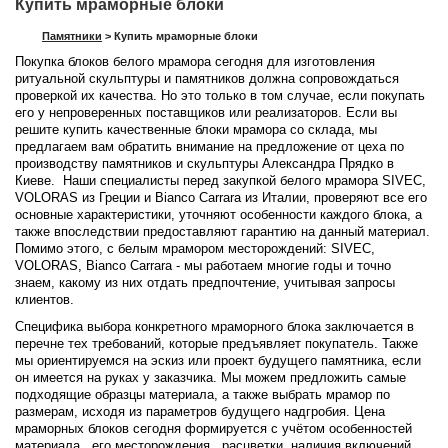
Купить мраморные блоки
Памятники
>
Купить мраморные блоки
Покупка блоков белого мрамора сегодня для изготовления
ритуальной скульптуры и памятников должна сопровождаться
проверкой их качества. Но это только в том случае, если покупать
его у непроверенных поставщиков или реализаторов. Если вы
решите купить качественные блоки мрамора со склада, мы
предлагаем вам обратить внимание на предложение от цеха по
производству памятников и скульптуры Александра Прядко в
Киеве. Наши специалисты перед закупкой белого мрамора SIVEC,
VOLORAS из Греции и Bianco Carrara из Италии, проверяют все его
основные характеристики, уточняют особенности каждого блока, а
также впоследствии предоставляют гарантию на данный материал.
Помимо этого, с белым мрамором месторождений: SIVEC,
VOLORAS, Bianco Carrara - мы работаем многие годы и точно
знаем, какому из них отдать предпочтение, учитывая запросы
клиентов.
Специфика выбора конкретного мраморного блока заключается в
перечне тех требований, которые предъявляет покупатель. Также
мы ориентируемся на эскиз или проект будущего памятника, если
он имеется на руках у заказчика. Мы можем предложить самые
подходящие образцы материала, а также выбрать мрамор по
размерам, исходя из параметров будущего надгробия. Цена
мраморных блоков сегодня формируется с учётом особенностей
материала, его месторождения, расцветки, наличия включений