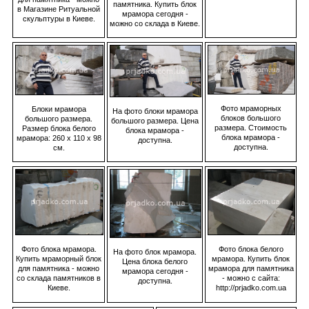
памятника. Купить блок
в Магазине Ритуальной
мрамора сегодня -
скульптуры в Киеве.
можно со склада в Киеве.
Фото мраморных
Блоки мрамора
На фото блоки мрамора
блоков большого
большого размера.
большого размера. Цена
размера. Стоимость
Размер блока белого
блока мрамора -
блока мрамора -
мрамора: 260 х 110 х 98
доступна.
доступна.
см.
Фото блока белого
Фото блока мрамора.
На фото блок мрамора.
мрамора. Купить блок
Купить мраморный блок
Цена блока белого
мрамора для памятника
для памятника - можно
мрамора сегодня -
- можно с сайта:
со склада памятников в
доступна.
http://prjadko.com.ua
Киеве.