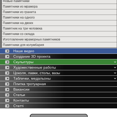
Новые памятники
Памятники из мрамора
Памятники из гранита
Памятники на одного
Памятники на двоих
Памятник на три человека
Памятники со склада
Изготовление мраморных памятников
Памятники для колумбария
Наше видео
Создание 3D проекта
Скульптуры
Художественные работы
Цоколя, лавки, столы, вазы
Таблички, медальоны
Плитка тротуарная
Вакансии
Статьи
Контакты
Статті