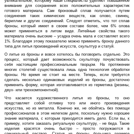
увлекательное, которому наши специалисты уделяют повышенное
внимание для сохранения всех положительных характеристик
готового материала. Сам бронзовый сплав получается путем
соединения таких химических веществ, как олово, свинец,
бериллии и других соединений. Следует отметить, что тот сплав
бронзы, который имеет в своем составе более, чем 6% олова
может применяться в литом виде. Литейные свойства такого
материала очень высокие – усадка очень мала и составляет всего
1%. Благодаря этому показателю можно применять бронзу данного
типа для литья произведений искусств, скульптур и статуй.
О литье из бронзы и вовсе хотелось бы поговорить отдельно. Это
процесс, который дает возможность скульптору почувствовать
себя настоящим профессиональным творцом. На протяжении
многих столетий существовала лишь одна технология обработки
бронзы. Но время не стоит на месте. Теперь, если требуется
сделать несколько одинаковых изделий из бронзы, достаточно
применить форму, которая изготавливается из герметика (резины,
двух- или трехкомпонентной).
Что касается художественного литья из бронзы, то оно
представляет собой отливку того или иного произведения
искусства, но из металла. Конечно же, не обойтись без помощи
профессионалов в этом нелегком деле, поскольку нужно хорошее
знание материала, с которым приходится иметь дело. Если вы, к
примеру, хотите заказать ритуальную скульптуру, - не беда. Такие
изделия красятся очень быстро – просто погружаются в
специальный раствор. Статуя из бронзы большего размера