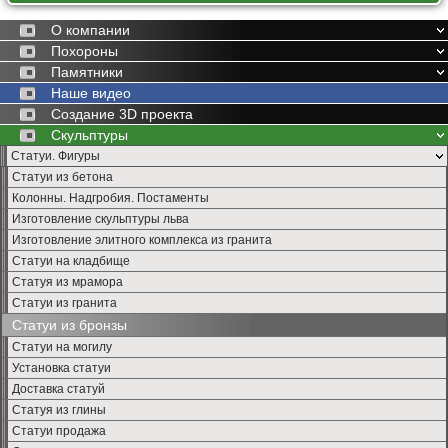
О компании
Похороны
Памятники
Наше видео
Создание 3D проекта
Скульптуры
Статуи. Фигуры
Статуи из бетона
Колонны. Надгробия. Постаменты
Изготовление скульптуры льва
Изготовление элитного комплекса из гранита
Статуи на кладбище
Статуя из мрамора
Статуи из гранита
Статуи из бронзы
Статуи на могилу
Установка статуи
Доставка статуй
Статуя из глины
Статуи продажа