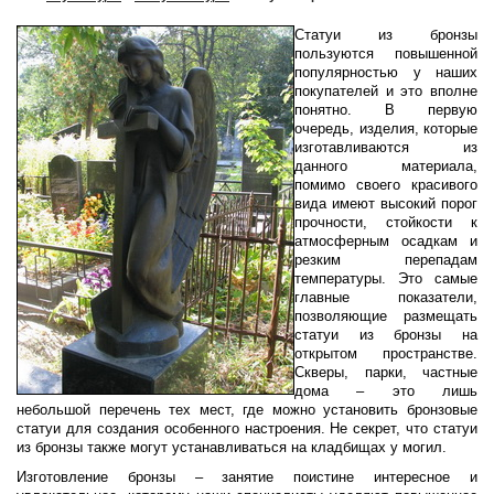
Статуи из бронзы
пользуются повышенной
популярностью у наших
покупателей и это вполне
понятно. В первую
очередь, изделия, которые
изготавливаются из
данного материала,
помимо своего красивого
вида имеют высокий порог
прочности, стойкости к
атмосферным осадкам и
резким перепадам
температуры. Это самые
главные показатели,
позволяющие размещать
статуи из бронзы на
открытом пространстве.
Скверы, парки, частные
дома – это лишь
небольшой перечень тех мест, где можно установить бронзовые
статуи для создания особенного настроения. Не секрет, что статуи
из бронзы также могут устанавливаться на кладбищах у могил.
Изготовление бронзы – занятие поистине интересное и