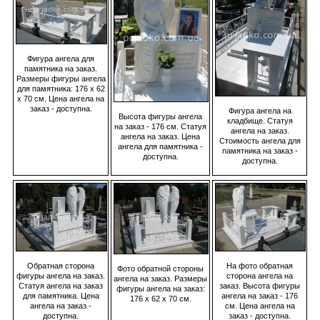
Фигура ангела для
памятника на заказ.
Размеры фигуры ангела
для памятника: 176 х 62
х 70 см. Цена ангела на
заказ - доступна.
Фигура ангела на
Высота фигуры ангела
кладбище. Статуя
на заказ - 176 см. Статуя
ангела на заказ.
ангела на заказ. Цена
Стоимость ангела для
ангела для памятника -
памятника на заказ -
доступна.
доступна.
На фото обратная
Обратная сторона
Фото обратной стороны
сторона ангела на
фигуры ангела на заказ.
ангела на заказ. Размеры
заказ. Высота фигуры
Статуя ангела на заказ
фигуры ангела на заказ:
ангела на заказ - 176
для памятника. Цена
176 х 62 х 70 см.
см. Цена ангела на
ангела на заказ -
заказ - доступна.
доступна.