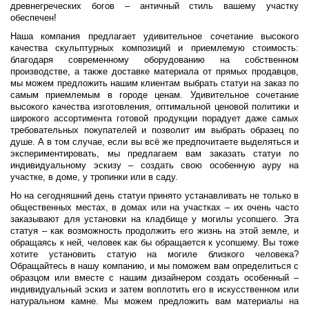
древнегреческих богов – античный стиль вашему участку
обеспечен!
Наша компания предлагает удивительное сочетание высокого
качества скульптурных композиций и приемлемую стоимость:
благодаря современному оборудованию на собственном
производстве, а также доставке материала от прямых продавцов,
мы можем предложить нашим клиентам выбрать статуи на заказ по
самым приемлемым в городе ценам. Удивительное сочетание
высокого качества изготовления, оптимальной ценовой политики и
широкого ассортимента готовой продукции порадует даже самых
требовательных покупателей и позволит им выбрать образец по
душе. А в том случае, если вы всё же предпочитаете выделяться и
экспериментировать, мы предлагаем вам заказать статуи по
индивидуальному эскизу – создать свою особенную ауру на
участке, в доме, у тропинки или в саду.
Но на сегодняшний день статуи принято устанавливать не только в
общественных местах, в домах или на участках – их очень часто
заказывают для установки на кладбище у могилы усопшего. Эта
статуя – как возможность продолжить его жизнь на этой земле, и
обращаясь к ней, человек как бы обращается к усопшему. Вы тоже
хотите установить статую на могиле близкого человека?
Обращайтесь в нашу компанию, и мы поможем вам определиться с
образцом или вместе с нашим дизайнером создать особенный –
индивидуальный эскиз и затем воплотить его в искусственном или
натуральном камне. Мы можем предложить вам материалы на