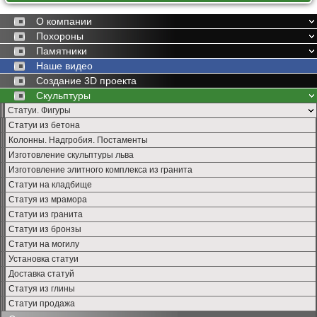
О компании
Похороны
Памятники
Наше видео
Создание 3D проекта
Скульптуры
Статуи. Фигуры
Статуи из бетона
Колонны. Надгробия. Постаменты
Изготовление скульптуры льва
Изготовление элитного комплекса из гранита
Статуи на кладбище
Статуя из мрамора
Статуи из гранита
Статуи из бронзы
Статуи на могилу
Установка статуи
Доставка статуй
Статуя из глины
Статуи продажа