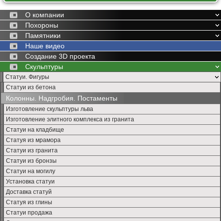
д
и
О компании
ц
Похороны
ы
и
Памятники
з
Наше видео
б
Создание 3D проекта
е
л
Скульптуры
о
Статуи. Фигуры
г
о
Статуи из бетона
б
Колонны. Надгробия. Постаменты
е
т
Изготовление скульптуры льва
о
Изготовление элитного комплекса из гранита
н
Статуи на кладбище
а
1
Статуя из мрамора
0
Статуи из гранита
0
т
Статуи из бронзы
ы
Статуи на могилу
с
Установка статуи
.
г
Доставка статуй
р
Статуя из глины
н
.
Статуи продажа