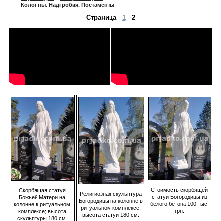
Колонны. Надгробия. Постаменты
Страница
1
2
Стоимость скорбящей
Скорбящая статуя
Религиозная скульптура
статуи Богородицы из
Божьей Матери на
Богородицы на колонне в
белого бетона 100 тыс.
колонне в ритуальном
ритуальном комплексе;
грн.
комплексе; высота
высота статуи 180 см.
скульптуры 180 см.