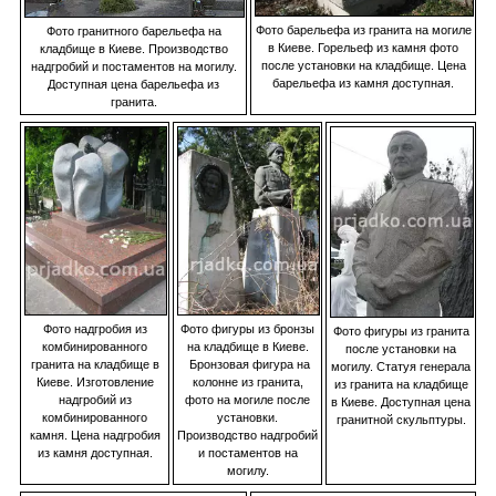
Фото барельефа из гранита на могиле
Фото гранитного барельефа на
в Киеве. Горельеф из камня фото
кладбище в Киеве. Производство
после установки на кладбище. Цена
надгробий и постаментов на могилу.
барельефа из камня доступная.
Доступная цена барельефа из
гранита.
Фото надгробия из
Фото фигуры из бронзы
Фото фигуры из гранита
комбинированного
на кладбище в Киеве.
после установки на
гранита на кладбище в
Бронзовая фигура на
могилу. Статуя генерала
Киеве. Изготовление
колонне из гранита,
из гранита на кладбище
надгробий из
фото на могиле после
в Киеве. Доступная цена
комбинированного
установки.
гранитной скульптуры.
камня. Цена надгробия
Производство надгробий
из камня доступная.
и постаментов на
могилу.