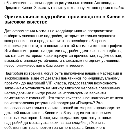
обратившись на производство ритуальных колонн Александра
Прядко в Киеве. Заказать гранитную колонну, можно прямо с сайта.
Оригинальные надгробия: производство в Киеве в
высоком качестве
Для оформления могилы на кладбище многие предпочитают
выбирать уникальные надгробия, которые не только украшают
захоронение, но и предоставляют на всеобщее обозрение
информацию о том, кто покоится в этой могиле и его фотографию.
Эти большие гранитные детали надгробия долговечны и надёжны,
так как сам материал характеризуется прочностью, надёжностью,
высокой степенью устойчивости к сложным погодным условиям,
невосприимчивостью к бактериям и плесени.
Надгробия из гранита могут быть выполнены нашими мастерами в
эксклюзивном виде от деталей памятников по индивидуальному
проекту - до надгробий VIP класса, предоставляя возможность
заказчикам установить на могилу близкого человека совершенно
нестандартные и нигде ранее не используемые варианты
памятников с колонной. Что такое качественное надгробие от цеха
по изготовлению ритуальной продукции «Прядко»? Это
использование только гранита высшей категории в производстве
деталей памятников в Киеве и работу над их изготовлением
опытных мастеров. Также, мы предлагаем доставку готовых
надгробий до места установки на все кладбища Украины
собственным транспортом гранитного цеха в Киеве и его