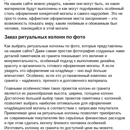
На нашем сайте можно увидеть, какими они могут быть, из каких
материалов будут выполнены и как могут подчёркивать особенный
стиль оформления конкретной могилы и самого надгробия. Это не
просто очень эффектное оформление места захоронения – это
возможность показать миру, каким любимым и обожаемым был
человек, покоящийся в этой могиле.
Заказ ритуальных колонн по фото
Как выбрать ритуальные колонны по фото, которые представлены
на нашем сайте? Даже самая простая фотография созданных нами
деталей памятников из гранита показывает это величие и
монументальность, особенный подход к выполнению дизайна,
красоту и органичность готового оформления могилы. А если
увидеть это оформление на кладбище – оно ещё больше
впечатляет. Особенно, если это установленный комплекс из
гранита – надёжного, прочного и долговечного материала.
Главными особенностями таких проектов колонн из гранита
является их разнообразная высота, ширина, толщина колонн.
Достаточно большой выбор таких проектов памятника с колонной,
позволяет выбрать наиболее оптимальное для оформления
кладбищенской могилы в соответствии с запросами покупателя.
Приемлемая цена на ритуальные колонны позволяет приобретать
их современным покупателям без серьёзных финансовых расходов
и при этом сделать могилу близкого человека особенной.
Изготовить колонну из гранита по доступной цене вы можете,