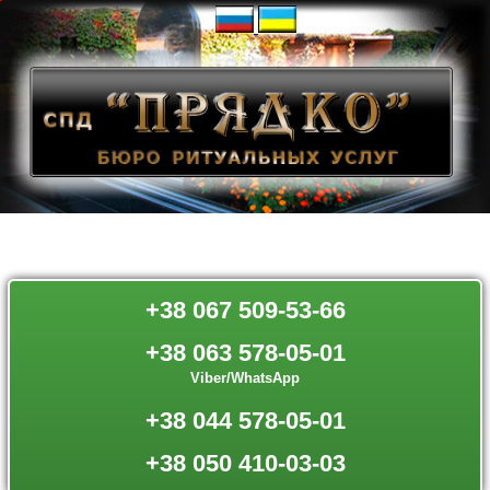
С
т
о
и
м
о
с
т
ь
с
к
о
р
б
я
щ
е
й
с
+38 067 509-53-66
т
а
+38 063 578-05-01
т
у
Viber/WhatsApp
и
Б
+38 044 578-05-01
о
г
о
+38 050 410-03-03
р
о