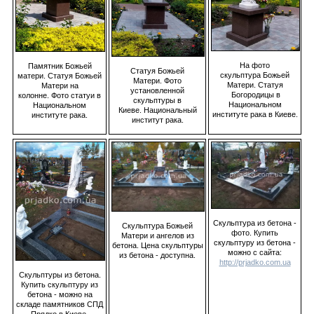
На фото
Памятник Божьей
Статуя Божьей
скульптура Божьей
матери. Статуя Божьей
Матери. Фото
Матери. Статуя
Матери на
установленной
Богородицы в
колонне. Фото статуи в
скульптуры в
Национальном
Национальном
Киеве. Национальный
институте рака в Киеве.
институте рака.
институт рака.
Скульптура из бетона -
Скульптура Божьей
фото. Купить
Матери и ангелов из
скульптуру из бетона -
бетона. Цена скульптуры
можно с сайта:
из бетона - доступна.
http://prjadko.com.ua
Скульптуры из бетона.
Купить скульптуру из
бетона - можно на
складе памятников СПД
Прядко в Киеве.