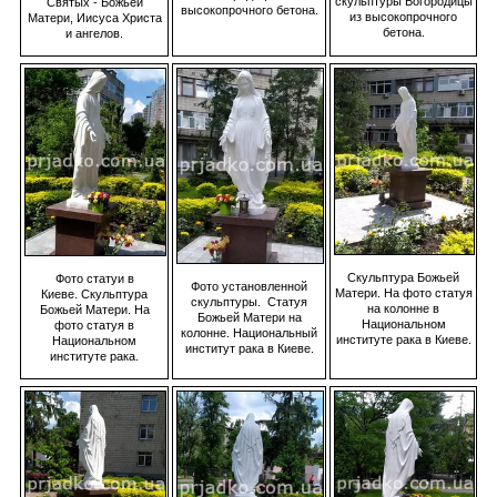
скульптуры Богородицы
Святых - Божьей
высокопрочного бетона.
из высокопрочного
Матери, Иисуса Христа
бетона.
и ангелов.
Скульптура Божьей
Фото статуи в
Фото установленной
Матери. На фото статуя
Киеве. Скульптура
скульптуры. Статуя
на колонне в
Божьей Матери. На
Божьей Матери на
Национальном
фото статуя в
колонне. Национальный
институте рака в Киеве.
Национальном
институт рака в Киеве.
институте рака.