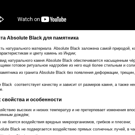
та Absolute Black для памятника
ть натурального материала Absolute Black заложена самой природой, 
арактеристикам и цвету камень из Индии;
ид натурального камня Absolute Black обеспечивается насыщенным чё
щими готовое ритуальное надгробие из него ещё более стильным и сол
амятника из гранита Absolute Black без появления деформации, трещин,
e Black соответствует качеству и зависит от размеров камня, а также н
е.
k: свойства и особенности
ействию высоких и низких температур и не претерпевает изменения впо
оянным дождём;
k не боится воздействия вредных микроорганизмов, грибков и плесени;
olute Black не подвергается воздействию прямых солнечных лучей, в ча