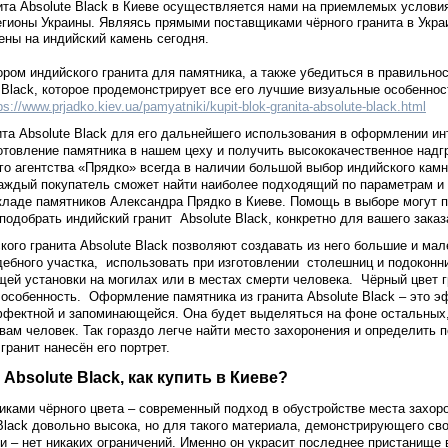
ита Absolute Black в Киеве осуществляется нами на приемлемых услови
регионы Украины. Являясь прямыми поставщиками чёрного гранита в Укра
ны на индийский камень сегодня.
ром индийского гранита для памятника, а также убедиться в правильно
e Black, которое продемонстрирует все его лучшие визуальные особенно
ps://www.prjadko.kiev.ua/pamyatniki/kupit-blok-granita-absolute-black.html
ита Absolute Black для его дальнейшего использования в оформлении ин
отовление памятника в нашем цеху и получить высококачественное надгр
ого агентства «Прядко» всегда в наличии большой выбор индийского кам
каждый покупатель сможет найти наиболее подходящий по параметрам и
 складе памятников Александра Прядко в Киеве. Помощь в выборе могут
одобрать индийский гранит Absolute Black, конкретно для вашего заказ
кого гранита Absolute Black позволяют создавать из него большие и ма
ебного участка, использовать при изготовлении столешниц и подоконни
ей установки на могилах или в местах смерти человека. Чёрный цвет г
я особенность. Оформление памятника из гранита Absolute Black – это 
ффектной и запоминающейся. Она будет выделяться на фоне остальных,
 вам человек. Так гораздо легче найти место захоронения и определить 
гранит нанесён его портрет.
Absolute Black, как купить в Киеве?
ами чёрного цвета – современный подход в обустройстве места захорон
 Black довольно высока, но для такого материала, демонстрирующего св
ии – нет никаких ограничений. Именно он украсит последнее пристанище 