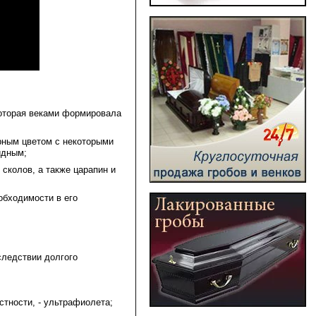
которая веками формировала
рным цветом с некоторыми
идным;
 сколов, а также царапин и
еобходимости в его
следствии долгого
стности, - ультрафиолета;