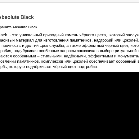
bsolute Black
ранита Absolute Black
Black - это уникальный природный камень чёрного цвета, который заслу
асивый материал для изготовления памятников, надгробий или цоколей.
 прочность и долгий срок службы, а также эффектный чёрный цвет, кот
робия, подчёркивая особенные запросы заказчика в выборе ритуальной 
лучаются особенными – стильными, надёжными, эффектными и монумент
отовлении памятников, комплексов или цоколей обеспечивает особенный 
рбь, которую подчёркивает чёрный цвет надгробия.