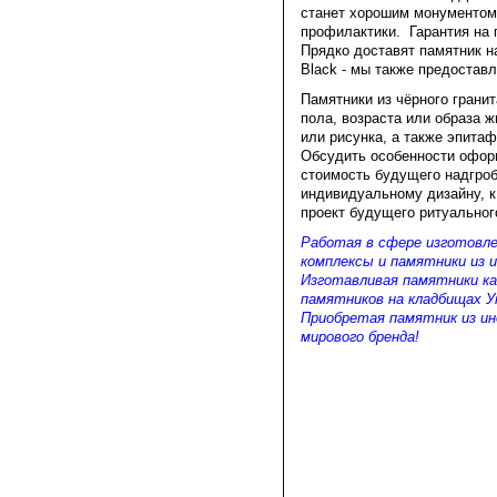
станет хорошим монументом 
профилактики. Гарантия на п
Прядко доставят памятник на
Black - мы также предостав
Памятники из чёрного грани
пола, возраста или образа 
или рисунка, а также эпитаф
Обсудить особенности оформ
стоимость будущего надгроб
индивидуальному дизайну, к
проект будущего ритуального
Работая в сфере изготовле
комплексы и памятники из и
Изготавливая памятники ка
памятников на кладбищах У
Приобретая памятник из инд
мирового бренда!