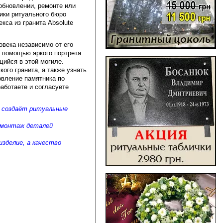
 обновлении, ремонте или
ники ритуального бюро
кса из гранита Absolute
овека независимо от его
с помощью яркого портрета
щийся в этой могиле.
ого гранита, а также узнать
овление памятника по
аботаете и согласуете
я создаёт ритуальные
и монтаж деталей
изделие, а качество