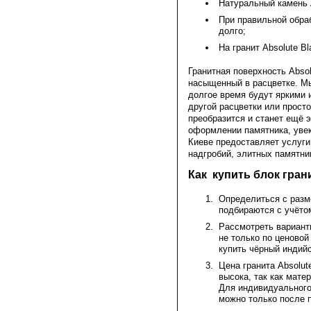
Натуральный камень 
При правильной обраб
долго;
На гранит Absolute B
Гранитная поверхность Absol
насыщенный в расцветке. Мы
долгое время будут яркими 
другой расцветки или прост
преобразится и станет ещё 
оформлении памятника, увек
Киеве предоставляет услуги 
надгробий, элитных памятни
Как купить блок гран
Определиться с разм
подбираются с учётом
Рассмотреть вариант
не только по ценово
купить чёрный индий
Цена гранита Absolut
высока, так как мате
Для индивидуального 
можно только после 