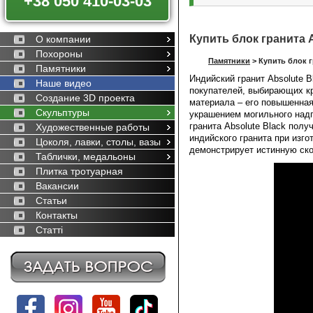
+38 050 410-03-03
Купить блок гранита A
О компании
Похороны
Памятники
>
Купить блок г
Памятники
Индийский гранит Absolute 
Наше видео
покупателей, выбирающих кр
Создание 3D проекта
материала – его повышенная
Скульптуры
украшением могильного надг
гранита Absolute Black по
Художественные работы
индийского гранита при изг
Цоколя, лавки, столы, вазы
демонстрирует истинную ско
Таблички, медальоны
Плитка тротуарная
Вакансии
Статьи
Контакты
Статті