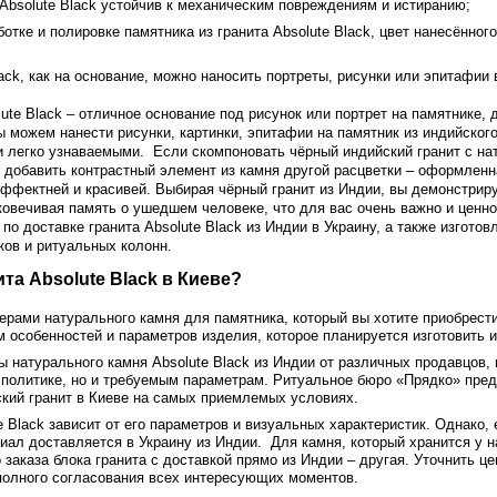
Absolute Black устойчив к механическим повреждениям и истиранию;
отке и полировке памятника из гранита Absolute Black, цвет нанесённог
lack, как на основание, можно наносить портреты, рисунки или эпитафии 
ute Black – отличное основание под рисунок или портрет на памятнике,
 можем нанести рисунки, картинки, эпитафии на памятник из индийского 
и легко узнаваемыми. Если скомпоновать чёрный индийский гранит с н
о добавить контрастный элемент из камня другой расцветки – оформлен
эффектней и красивей. Выбирая чёрный гранит из Индии, вы демонстрир
овечивая память о ушедшем человеке, что для вас очень важно и ценно
по доставке гранита Absolute Black из Индии в Украину, а также изгото
ков и ритуальных колонн.
ита Absolute Black в Киеве?
ерами натурального камня для памятника, который вы хотите приобрест
 особенностей и параметров изделия, которое планируется изготовить и
ы натурального камня Absolute Black из Индии от различных продавцов,
й политике, но и требуемым параметрам. Ритуальное бюро «Прядко» пре
ский гранит в Киеве на самых приемлемых условиях.
e Black зависит от его параметров и визуальных характеристик. Однако,
риал доставляется в Украину из Индии. Для камня, который хранится у н
заказа блока гранита с доставкой прямо из Индии – другая. Уточнить це
полного согласования всех интересующих моментов.