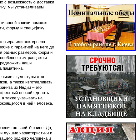
ях с возможностью доставки
ину, мы устанавливаем
сти своей заявки поможет
сти, форму и специфику
терьера или экстерьера
обие с гарантией на него до
ня разных размеров, форм и
 особенностям расцветки
 предложить наши
а памятника.
ленькие скульптуры для
ков, а также изготавливать
ранита из Индии – его
эффектный способ сделать
 а также указывать на
покоящегося в ней человека,
ения по всей Украине. Да,
ои лучшие характеристики и
вашего родного человека и