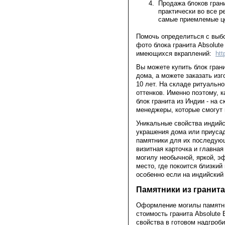
Продажа блоков гран
практически во все 
самые приемлемые це
Помочь определиться с выбо
фото блока гранита Absolut
имеющихся вкраплений:
htt
Вы можете купить блок гран
дома, а можете заказать изг
10 лет. На складе ритуальн
оттенков. Именно поэтому, 
блок гранита из Индии - на
менеджеры, которые смогут п
Уникальные свойства индийс
украшения дома или приусад
памятники для их последующ
визитная карточка и главна
могилу необычной, яркой, э
место, где покоится близкий
особенно если на индийский 
Памятники из гранита 
Оформление могилы памятник
стоимость гранита Absolute
свойства в готовом надгроб