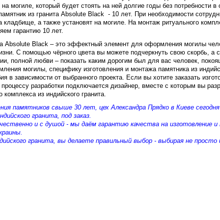
на могиле, который будет стоять на ней долгие годы без потребности в
амятник из гранита Absolute Black - 10 лет. При необходимости сотруд
 кладбище, а также установят на могиле. На монтаж ритуального компле
ляем гарантию 10 лет.
та Absolute Black – это эффектный элемент для оформления могилы чел
жизни. С помощью чёрного цвета вы можете подчеркнуть свою скорбь, а 
ии, полной любви – показать каким дорогим был для вас человек, покоя
ления могилы, специфику изготовления и монтажа памятника из индийск
ия в зависимости от выбранного проекта. Если вы хотите заказать изгот
 процессу разработки подключается дизайнер, вместе с которым вы разр
 комплекса из индийского гранита.
ния памятников свыше 30 лет, цех Александра Прядко в Киеве сегодн
ндийского гранита, под заказ.
чественно и с душой - мы даём гарантию качества на изготовление 
краины.
ийского гранита, вы делаете правильный выбор - выбирая не просто 