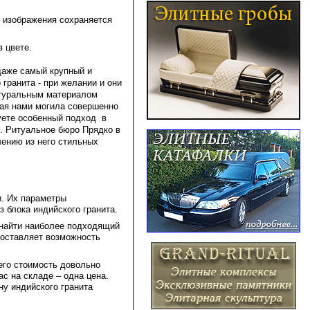
о изображения сохраняется
в цвете.
 даже самый крупный и
гранита - при желании и они
атуральным материалом
ная нами могила совершенно
уете особенный подход в
. Ритуальное бюро Прядко в
влению из него стильных
и. Их параметры
з блока индийского гранита.
 найти наиболее подходящий
доставляет возможность
 его стоимость довольно
ас на складе – одна цена.
ну индийского гранита